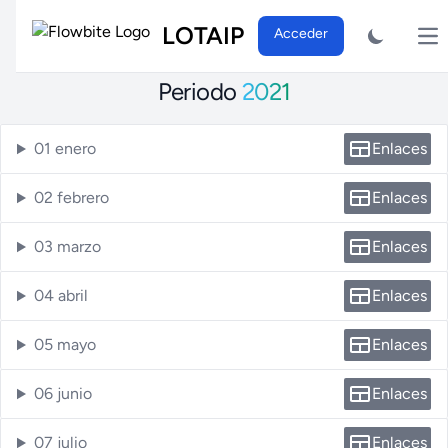
LOTAIP
Acceder
Abr
Periodo
2021
01 enero
Enlaces
02 febrero
Enlaces
03 marzo
Enlaces
04 abril
Enlaces
05 mayo
Enlaces
06 junio
Enlaces
07 julio
Enlaces